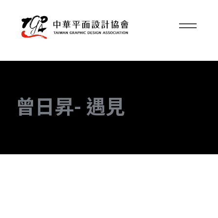
曾日昇- 遇見