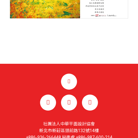
社團法人中華平面設計協會
新北市新莊區頭前路132號14樓
+886-936-266448 秘書處 +886-987-600-214