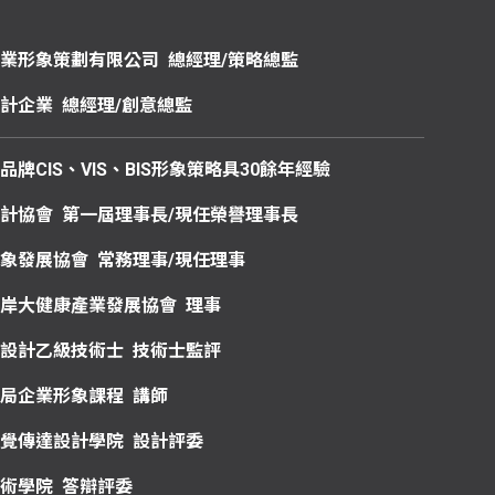
業形象策劃有限公司
總經理
/
策略總監
計企業
總經理
/
創意總監
品牌
CIS
、
VIS
、
BIS
形象策略具
30
餘年經驗
協會
第一屆理事長
/
現任榮譽理事長
發展協會
常務理事
/
現任理事
健康產業發展協會
理事
設計乙級技術士
技術士監評
業形象課程
講師
覺傳達設計學院
設計評委
術學院
答辯評委