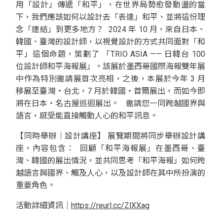
用「設計」傳遞「和平」，在世界局勢愈發動盪的當
下，我們應該如何以設計去「表達」和平、並將這份理
念「連結」到更多地方？ 2024 年 10 月，來自日本、
韓國、臺灣的設計師，以視覺設計的方式共同面對「和
平」這個命題，策劃了 「TRIO ASIA —— 日韓台 100
位設計師和平海報展」。該展於墨西哥國際海報雙年展
中作為特別邀請展首次亮相，之後，本展於今年 3 月
移展至臺灣・台北，7 月於韓國・首爾展出，而如今即
將在日本・名古屋巡迴展出。 邀請您一同跨越國界與
語言，感受能直接觸動人心的和平訊息。
【同時舉辦｜設計講座】 展覽期間將同步舉辦設計講
座，內容包含： 回顧「和平海報展」在墨西哥、臺
灣、韓國的展出情況，並共同思考「和平海報」如何跨
越語言與國界、觸及人心，以及設計師在其中所扮演的
重要角色。
活動詳細資訊｜
https://reurl.cc/ZlXXag