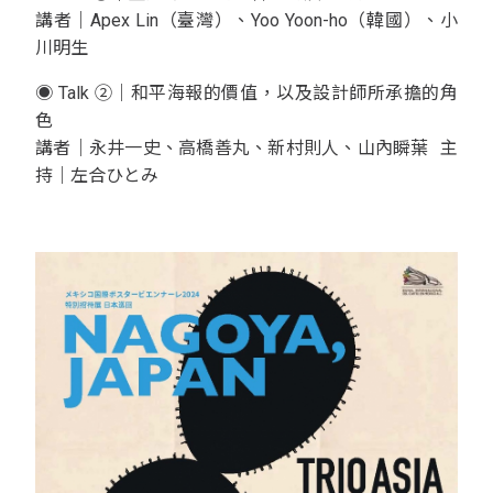
講者｜Apex Lin（臺灣）、Yoo Yoon-ho（韓國）、小
川明生
◉ Talk ②｜和平海報的價值，以及設計師所承擔的角
色
講者｜永井一史、高橋善丸、新村則人、山內瞬葉 主
持｜左合ひとみ