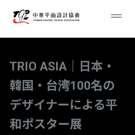
TRIO ASIA｜日本・
韓国・台湾100名の
デザイナーによる平
和ポスター展